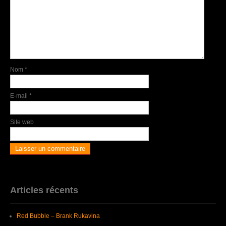
Nom
*
E-mail
*
Site web
Articles récents
Red Bubble – Brank Rukavina