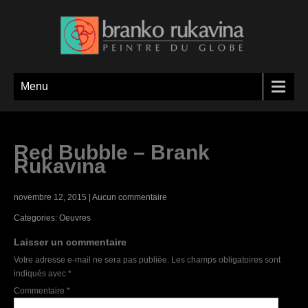
Menu
Red Bubble – Brank
Rukavina
novembre 12, 2015
|
Aucun commentaire
Categories:
Oeuvres
Laisser un commentaire
Votre adresse e-mail ne sera pas publiée.
Les champs obligatoires sont
indiqués avec
*
Commentaire
*