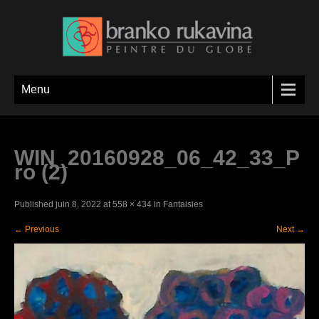
Menu
WIN_20160928_06_42_33_P
ro (2)
Published
juin 8, 2022
at
558 × 434
in
Fantaisies
←
Previous
Next
→